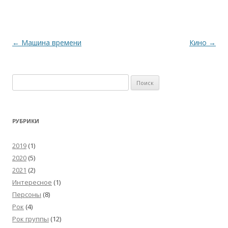
Навигация
←
Машина времени
Кино
→
по
записям
Найти:
РУБРИКИ
2019
(1)
2020
(5)
2021
(2)
Интересное
(1)
Персоны
(8)
Рок
(4)
Рок группы
(12)