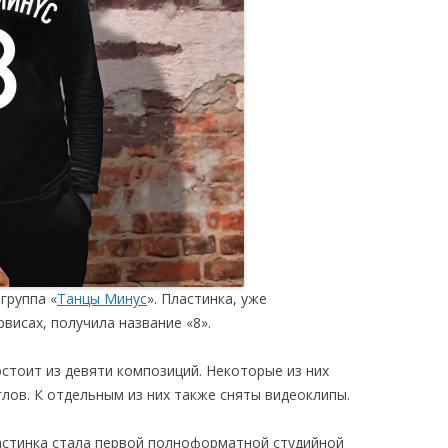
группа «
Танцы Минус
». Пластинка, уже
висах, получила название «8».
состоит из девяти композиций. Некоторые из них
глов. К отдельным из них также сняты видеоклипы.
астинка стала первой полноформатной студийной