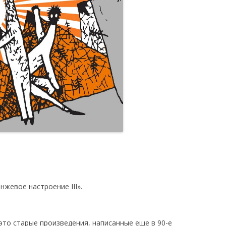
жевое настроение III».
то старые произведения, написанные еще в 90-е