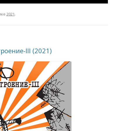
ике
2021
.
оение-III (2021)