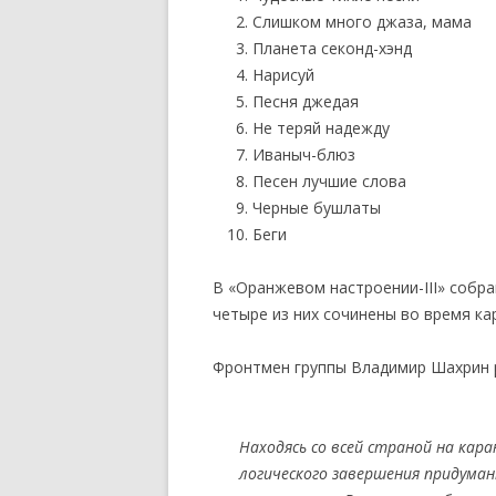
Слишком много джаза, мама
Планета секонд-хэнд
Нарисуй
Песня джедая
Не теряй надежду
Иваныч-блюз
Песен лучшие слова
Черные бушлаты
Беги
В «Оранжевом настроении-III» собра
четыре из них сочинены во время ка
Фронтмен группы Владимир Шахрин р
Находясь со всей страной на кар
логического завершения придума