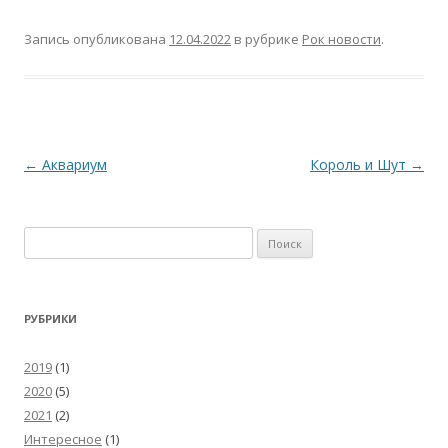
Запись опубликована
12.04.2022
в рубрике
Рок новости
.
Навигация
←
Аквариум
Король и Шут
→
по
записям
Найти:
РУБРИКИ
2019
(1)
2020
(5)
2021
(2)
Интересное
(1)