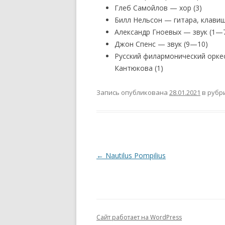
Глеб Самойлов — хор (3)
Билл Нельсон — гитара, клави
Александр Гноевых — звук (1—
Джон Спенс — звук (9—10)
Русский филармонический оркес
Кантюкова (1)
Запись опубликована
28.01.2021
в рубр
Навигация
←
Nautilus Pompilius
по
записям
Сайт работает на WordPress