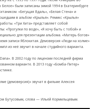
о Белое» были записаны зимой 1994 в Екатеринбурге
Титаником. «Бегущая Вдаль», «Белая Стена» и
ошедшим в альбом «Крылья». Ремикс «Крылья»
работы. «Три Хита» представляет собой
ы: «Прогулки по воде», «Я хочу быть с тобой» и
ециально для презентации альбома. «Матерь богов»
ремя записи Яблокитая. Демоверсия «Люди на холме»
эмпл из неё звучит в начале студийного варианта.
Dana». В 2002 году по лицензии последней фирма
рованном варианте. В 2013 году «Бомба-Питер»
стинке.
лме (демоверсия)» звучат в фильме Алексея
вом Бутусовым, слова — Ильёй Кормильцевым.