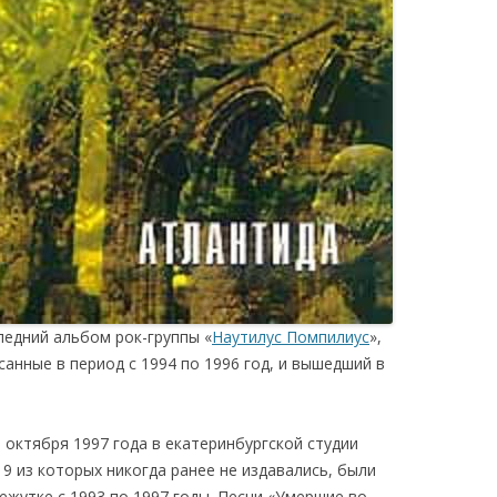
ледний альбом рок-группы «
Наутилус Помпилиус
»,
анные в период с 1994 по 1996 год, и вышедший в
октября 1997 года в екатеринбургской студии
 9 из которых никогда ранее не издавались, были
жутке с 1993 по 1997 годы. Песни «Умершие во