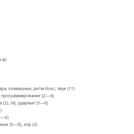
:40
ра, клавишные, ритм-бокс, звук (11)
 программирование (2—4)
(2), (4), ударные (5—6)
)
5—6)
ые (5—8), хор (3)