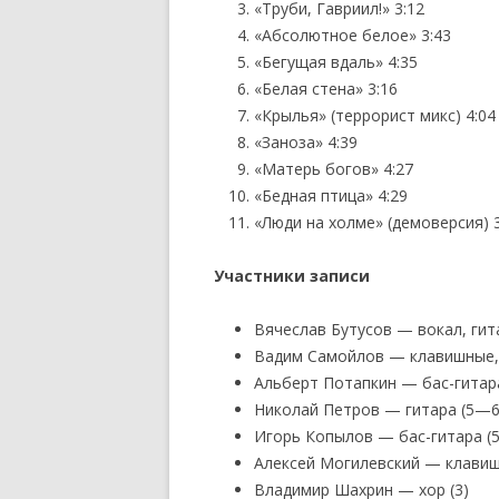
«Труби, Гавриил!» 3:12
«Абсолютное белое» 3:43
«Бегущая вдаль» 4:35
«Белая стена» 3:16
«Крылья» (террорист микс) 4:04
«Заноза» 4:39
«Матерь богов» 4:27
«Бедная птица» 4:29
«Люди на холме» (демоверсия) 3
Участники записи
Вячеслав Бутусов — вокал, гита
Вадим Самойлов — клавишные,
Альберт Потапкин — бас-гитара 
Николай Петров — гитара (5—6
Игорь Копылов — бас-гитара (
Алексей Могилевский — клавишн
Владимир Шахрин — хор (3)