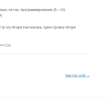
шные, петли, программирование (9—10)
7)
тр п/у Игоря Кантюкова, оркестровка Игоря
ике
Рок
.
Виктор Цой
→